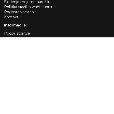
Sledenje mojemu naročilu
Politika vračil in vračil kupnine
Pogosta vprašanja
Kontakt
Informacije:
Pogoji storitve
Politika zasebnosti
Politika pošiljanja
O nas
Podružnica
Pravilnik o piškotkih
Vaše izbire glede zasebnosti
Storitve za stranke:
US +1 (413) 307-6080
UK +442080891401
DE +498004009820
Pošljite nam e-pošto