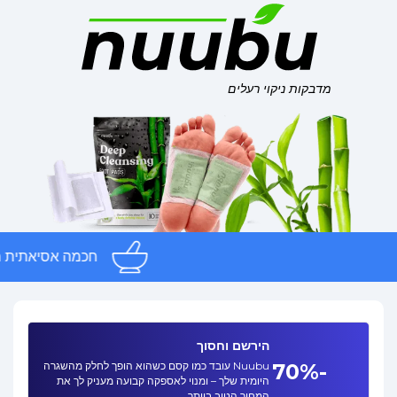
מדבקות ניקוי רעלים
חכמה אסיאתית מס
הירשם וחסוך
-70%
Nuubu עובד כמו קסם כשהוא הופך לחלק מהשגרה
היומית שלך – ומנוי לאספקה קבועה מעניק לך את
המחיר הטוב ביותר.