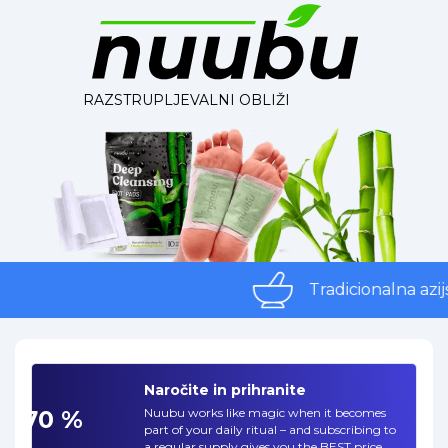
RAZSTRUPLJEVALNI OBLIŽI
Tradicionalna azij
Naročite in prihranite
-70 %
Nuubu works like magic when it becomes
part of your daily ritual – and subscribing to
a regular supply gives you the BEST price.