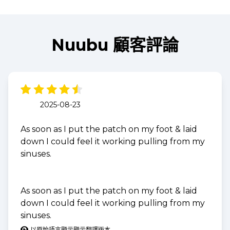
Nuubu 顧客評論
2025-08-23
As soon as I put the patch on my foot & laid
down I could feel it working pulling from my
sinuses.
As soon as I put the patch on my foot & laid
down I could feel it working pulling from my
sinuses.
以原始語言顯示
顯示翻譯版本