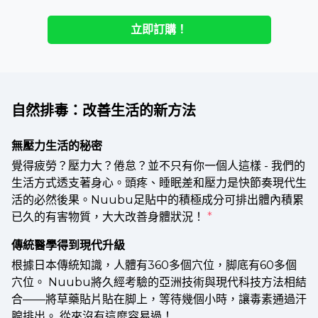
立即訂購！
自然排毒：改善生活的新方法
無壓力生活的秘密
覺得疲勞？壓力大？倦怠？並不只有你一個人這樣 - 我們的
生活方式透支著身心。頭疼、睡眠差和壓力是快節奏現代生
活的必然後果。Nuubu足貼中的積極成分可排出體內積累
已久的有害物質，大大改善身體狀況！
*
傳統醫學得到現代升級
根據日本傳統知識，人體有360多個穴位，脚底有60多個
穴位。 Nuubu將久經考驗的亞洲技術與現代科技方法相結
合——將草藥貼片貼在脚上，等待幾個小時，讓毒素通過汗
腺排出。 從來沒有這麼容易過！