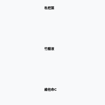
枇杷葉
竹醋液
維他命C