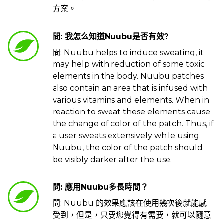
方案。
問: 我怎么知道Nuubu是否有效?
問: Nuubu helps to induce sweating, it
may help with reduction of some toxic
elements in the body. Nuubu patches
also contain an area that is infused with
various vitamins and elements. When in
reaction to sweat these elements cause
the change of color of the patch. Thus, if
a user sweats extensively while using
Nuubu, the color of the patch should
be visibly darker after the use.
問: 應用Nuubu多長時間？
問: Nuubu 的效果應該在使用幾次後就能感
受到，但是，只要您覺得有需要，就可以隨意