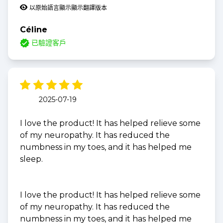
以原始語言顯示
顯示翻譯版本
Céline
已驗證客戶
2025-07-19
I love the product! It has helped relieve some
of my neuropathy. It has reduced the
numbness in my toes, and it has helped me
sleep.
I love the product! It has helped relieve some
of my neuropathy. It has reduced the
numbness in my toes, and it has helped me