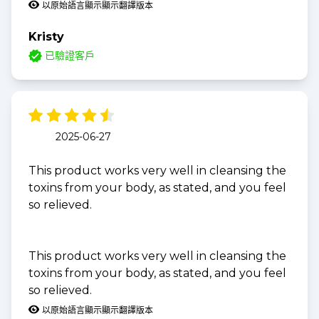
以原始語言顯示
顯示翻譯版本
Kristy
已驗證客戶
2025-06-27
This product works very well in cleansing the
toxins from your body, as stated, and you feel
so relieved.
This product works very well in cleansing the
toxins from your body, as stated, and you feel
so relieved.
以原始語言顯示
顯示翻譯版本