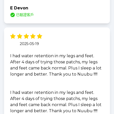
E Devon
已驗證客戶
2025-05-19
I had water retention in my legs and feet.
After 4 days of trying those patchs, my legs
and feet came back normal. Plus I sleep a lot
longer and better. Thank you to Nuubu !!!!!
I had water retention in my legs and feet.
After 4 days of trying those patchs, my legs
and feet came back normal. Plus I sleep a lot
longer and better. Thank you to Nuubu !!!!!