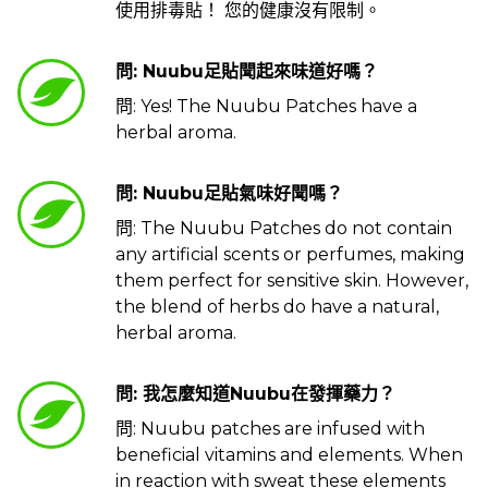
使用排毒貼！ 您的健康沒有限制。
問: Nuubu足貼聞起來味道好嗎？
問: Yes! The Nuubu Patches have a
herbal aroma.
問: Nuubu足貼氣味好聞嗎？
問: The Nuubu Patches do not contain
any artificial scents or perfumes, making
them perfect for sensitive skin. However,
the blend of herbs do have a natural,
herbal aroma.
問: 我怎麼知道Nuubu在發揮藥力？
問: Nuubu patches are infused with
beneficial vitamins and elements. When
in reaction with sweat these elements