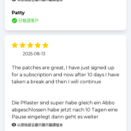
Patty
已驗證客戶
2025-08-13
The patches are great, I have just signed up
for a subscription and now after 10 days I have
taken a break and then I will continue
Die Pflaster sind super habe gleich ein Abbo
abgeschlossen habe jetzt nach 10 Tagen eine
Pause eingelegt dann geht es weiter
以原始語言顯示
顯示翻譯版本