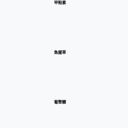
甲殼素
魚腥草
葡聚糖