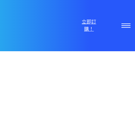
立即訂
購！