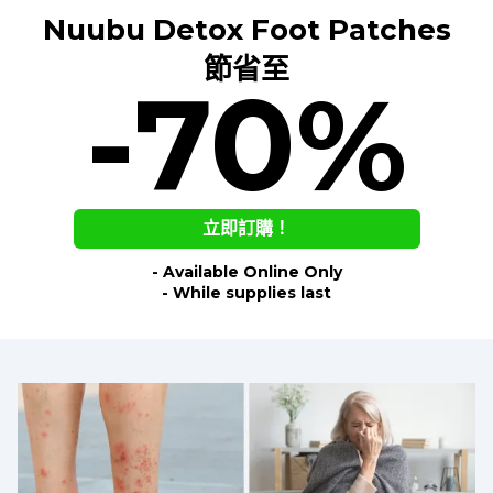
Nuubu Detox Foot Patches
節省至
-70%
立即訂購！
- Available Online Only
- While supplies last