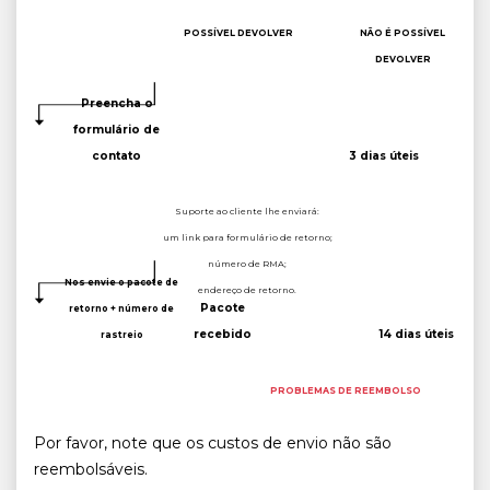
POSSÍVEL DEVOLVER
NÃO É POSSÍVEL
DEVOLVER
Preencha o
formulário de
contato
3 dias úteis
Suporte ao cliente lhe enviará:
um link para formulário de retorno;
número de RMA;
Nos envie o pacote de
endereço de retorno.
Pacote
retorno + número de
recebido
14 dias úteis
rastreio
PROBLEMAS DE REEMBOLSO
Por favor, note que os custos de envio não são
reembolsáveis.