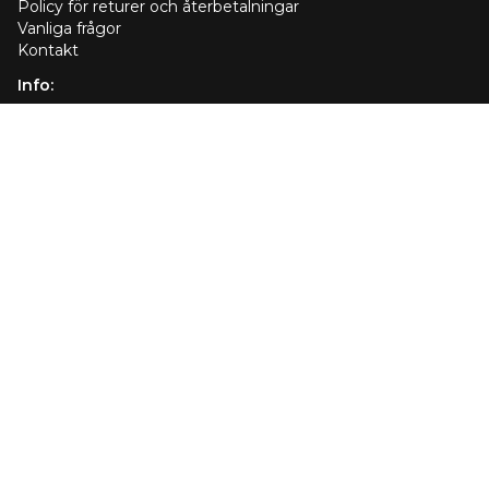
Policy för returer och återbetalningar
Vanliga frågor
Kontakt
Info:
Användarvillkor
Integritetspolicy
Leveranspolicy
Om oss
Dotterbolag
Cookiepolicy
Dina integritetsval
Kundtjänst:
US +1 (413) 307-6080
UK +442080891401
DE +498004009820
Skicka oss ett e-postmeddelande
® 2026Melzu . Alla rättigheter förbehållna.