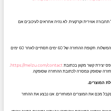
 תחבורה אווירית וקרקעית. לא נהיה אחראים לעיכובים אם
5.1. אם אינכם מרוצים מהמוצרים שרכשת, ניתן להחזיר את הפריטים ולקבל החזר כספי, החלפה או זיכוי בחנות בתוך 60 ימים מתאריך המשלוח. תקופת ההחזרה של 60 ימים תסתיים לאחר 60 ימים
.
https://melzu.com/contact
החזרה שסופק ונמסרה לכתובת ההחזרה שסופקה.
ל התשלומים שהתקבלו מכם, ללא עיכוב מיותר ובכל מקרה לא יאוחר מ-14 ימים מהיום שבו נקבל מכם את המוצרים המוחזרים. אנו נבצע את ההחזר