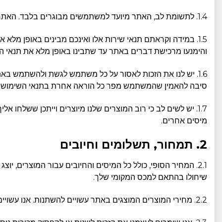
1.4. לתשומת לב, האתר מיועד למשתמשים מבוגרים בלבד. האתר אינו ולעולם לא יהיה מיועד לשימוש על ידי ילדים או קטינים.
1.5. במידה וקראתם תנאי שירות אלו ואינכם מבינים באופן מלא את ההוראות המפורטות כאן, אנא צרו קשר עם צוות שירות הלקוחות שלנו על ידי מילוי טופס יצירת קשר מקוון בקישור הבא:
והימנעו מרכישת דברים באתר עד שתבינו באופן מלא את תנאי ה
סיבה להאמין שהמשתמש מפר כל הוראה אחרת בתנאי השימוש.
1.7. יש לשים לב כי רוב המוצרים שלנו מיוצרים וייתכן ששלחו 
מיסים אחרים.
2. תמחור, תשלומים וחיובים
2.1. המחיר הסופי, כולל כל המיסים והחיובים עבור המוצרים, י
שיחולו בהתאם למכס המקומי שלך.
2.2. מחירי המוצרים המוצגים באתר עשויים להשתנות. אנו עשויים להחיל הנחות או להפחית מחירים מעת לעת.