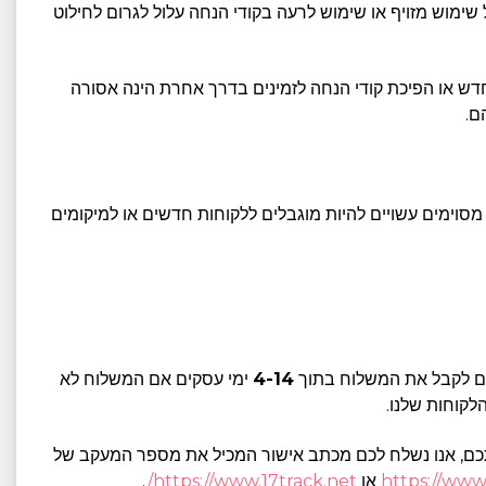
 של שימוש מזויף או שימוש לרעה בקודי הנחה עלול לגרום לחילוט
מחדש או הפיכת קודי הנחה לזמינים בדרך אחרת הינה אסורה
ם.
 את קוד ההנחה לכתובת הדוא"ל שלהם או לערוצי שיווק אחרים והם בני 18 לפחות. מבצעים מסוימים עשויים להיות מוגבלים ללקוחות חדשים או למיקומים
4-14
ימי עסקים אם המשלוח לא
חרות. לאחר שנסיים לעבד את הזמנתכם, אנו נשלח לכם מכתב אישור המכיל את מספר המעקב של
https://www
או
https://www.17track.net/
.