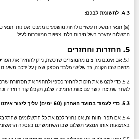
4.3. לתשומת לבכם:
(a) תנאי המשלוח עשויים להיות מושפעים ממכס, אסונות ותנאי 
המשלוח יתעכב בשל סיבות בלתי צפויות המוזכרות לעיל.
5. החזרות והחזרים
מהיום שבו הקונה, צד שלישי מלבד הספק שצוין על ידכם משיגים 
5.2. כדי לממש את הזכות להחזר כספי ולהחזיר את הסחורה שרכשתם, עליכם ליצור קשר עם צוות תמיכת הלקוחות שלנו על ידי מילוי טופס יצירת קשר מקוון בכתובת
לאחר שתיצרו קשר עם צוות התמיכה שלנו, תקבלו קוד החזרה ו
5.3. כדי לעמוד במועד האחרון (60 ימים) עליך ליצור איתנו קשר ולשלוח אלינו את המוצרים המוחזרים בתוך 60 ימים מקבלת המוצרים.
באמצעות אותו אמצעי תשלום שבו השתמשתם בעסקה הראשונית