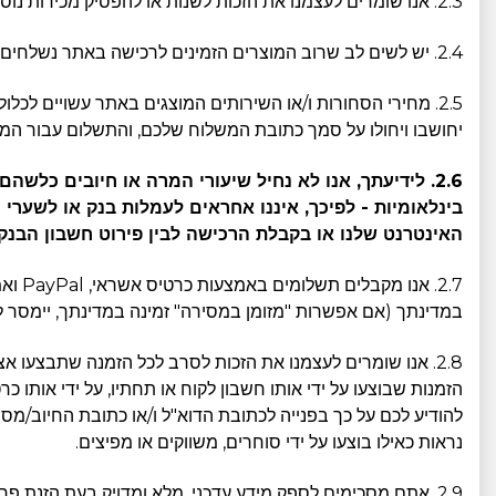
2.3. אנו שומרים לעצמנו את הזכות לשנות או להפסיק מכירות נוספות של כל מוצר. אנו לא אחראים כלפיכם או כלפי צד שלישי כלשהו בגין כל שינוי, שינוי מחיר, השעיה או הפסקה של מכירת מוצרים.
2.4. יש לשים לב שרוב המוצרים הזמינים לרכישה באתר נשלחים מהמחסנים שלנו הממוקמים בסין. לפיכך, בהתאם לחוקים החלים במדינת מגוריכם, ייתכן שהמוצרים שנרכשו יהיו כפופים לכללי ייבוא.
2.5. מחירי הסחורות ו/או השירותים המוצגים באתר עשויים לכל
יחושבו ויחולו על סמך כתובת המשלוח שלכם, והתשלום עבור המ
2.6. לידיעתך, אנו לא נחיל שיעורי המרה או חיובים כ
בינלאומיות - לפיכך, איננו אחראים לעמלות בנק או לשע
האינטרנט שלנו או בקבלת הרכישה לבין פירוט חשבון הבנק
2.7.
במדינתך (אם אפשרות "מזומן במסירה" זמינה במדינתך, יימסר ל
2.8. אנו שומרים לעצמנו את הזכות לסרב לכל הזמנה שתבצעו אצ
הזמנות שבוצעו על ידי אותו חשבון לקוח או תחתיו, על ידי אותו
להודיע לכם על כך בפנייה לכתובת הדוא"ל ו/או כתובת החיוב/מספ
נראות כאילו בוצעו על ידי סוחרים, משווקים או מפיצים.
2.9. אתם מסכימים לספק מידע עדכני, מלא ומדויק בעת הזנת