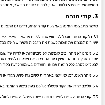
המשתמש וכל מידע רלוונטי אחר, לרבות כתובת הדוא"ל, מספר כ
3. קודי הנחה
כאשר מתבצעת הזמנה באמצעות קוד ההנחה, חלים גם התנאים ו
3.1. כל קוד הנחה מוגבל לשימוש אחד ללקוח עד גמר המלאי ולא
שמורים לעצמנו את הזכות לשנות את מגבלות השימוש האלו בכל 
3.2. אנחנו לא מתחייבים לזמינות, לפונקציונליות או לדיוק של
יותר. תאריך התפוגה מצוין בעת ההנפקה. אנו שומרים לעצמנו את 
לבטל או לסרב לכל הזמנה אם אנו חושדים בשימוש לרעה בקוד 
3.3. אתר האינטרנט לא יישא באחריות לשום נזק עקיף, מקרי או תוצאתי הנובע מהשימוש בקודי ההנחה או חוסר היכולת להשתמש בהם, לרבות אך לא רק בעיות טכניות או גישה לא מורשית.
3.4. עליכם להזין את הקוד שנשלח אליכם בעת ביצוע ההזמנה באינטרנט במהלך התשלום. ההנחה תחול על מוצרים או שירותים זכאים בהזמנה ודבר זה יוצג רק לאחר ביצוע הרכישה.
3.5. קודי הנחה עשויים לחייב סכום רכישה מינימלי ועשויים לחול על מוצרים ספציפיים בלבד כמפורט בתנאי המבצע. ייתכן שקודים מסוימים לא יהיו תקפים למשלוח או למטרות מס.