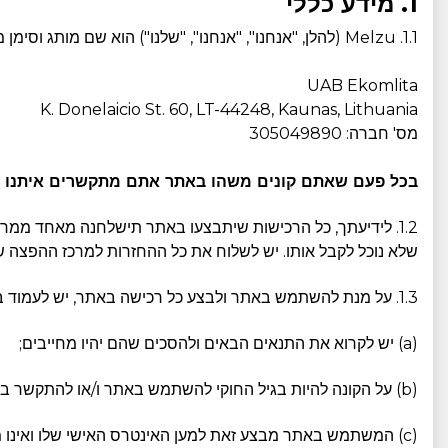
1. מידע כללי
1.1. Melzu (להלן, "אנחנו", "אנחנו", "שלנו") הוא שם מותג וסימן מסחרי רשום שנמצא בשימוש ומופעל על ידי:
UAB Ekomlita
K. Donelaicio St. 60, LT-44248, Kaunas, Lithuania
מס' חברה: 305049890
בכל פעם שאתם קונים משהו באתר אתם מתקשרים איתנו ביחס
1.2. לידיעתך, כל הרכישות שיתבצעו באתר תישלחנה מאחד ממר
שלא נוכל לקבל אותו. יש לשלוח את כל ההחזרות למרכז ההפצה שלנ
1.3. על מנת להשתמש באתר ולבצע כל רכישה באתר, יש לעמוד בדרישות המינימליות הבאות:
(a) יש לקרוא את התנאים הבאים ולהסכים שהם יהיו מחייבים;
(b) על הקונה להיות בגיל החוקי להשתמש באתר ו/או להתקשר בחוזה מרחוק באמצעים מקוונים, כנדרש על פי החוקים המקומיים שלך;
(c) המשתמש באתר מבצע זאת למען האינטרס האישי שלו ואינו מבקש להשתמש באתר לטובת כל גורם או גוף עסקי אחר, ללא קשר להיותו אדם או יישות משפטית.