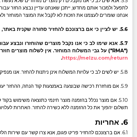
5.5. אנא שים לב כי אנו מקבלים רק מוצרים מוחזרים שלא נעשה
לתפעל ולמכור אותם מחדש, ייתכן שאנחנו עדיין נבצע החזר עבו
אנחנו שומרים לעצמנו את הזכות לא לקבל את המוצר המוחזר ולא
5.6. יש לציין כי אם ברצונכם להחזיר סחורה שקנית באתר, תצטרכו לכסות את עלויות המשלוח אשר לא יפוצו על ידינו.
5.7. אנא שימו לב כי אנו נקבל מוצרים שהוחזרו ונבצע 
("RMA") על גבי המשלוח המוחזר. אין לשלוח מוצרים חוזרים לכתובת המשרד שלנו מכיוון שלא נוכל לקבל אותם. למידע נוסף, אנא לחצו על הקישור הבא:
.
https://melzu.com/return
5.8. יש לשים לב כי עלויות המשלוח אינן ניתנות להחזר. אנו מנפיקים החזרים עבור הפריטים שנשלחו, אך לא עבור עלויות המשלוח של ההזמנה.
5.9. אם מוחזרת רכישה שבוצעה באמצעות קוד הנחה, ההחזר יעובד על בסיס המחיר המוזל ששולם על ידי הלקוח. לא יתקבל החזר על ההנחה המקורית שהוחלה בעת הרכישה.
5.10. אם מוצר נכלל בהזמנה מוצר חינמי כתוצאה משימוש בקו
תשלום יהפוך את כל ההזמנה ללא כשירה להחזר. האחרות לעלויו
6. אחריות
6.1. אם ברצונכם להחזיר פריט פגום, אנא צרו קשר עם שירות הלקוחות שלנו על ידי מילוי טופס יצירת קשר מקוון בכתובת