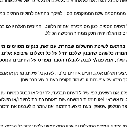
ול מיסים נוספים, כגון מס מכירה. אם זה רלוונטי, המיסים האלה יוצ
יסים האלה יהיה חלק ממחיר הרכישה הכולל.
לשהם בהתאם לשיטת התשלום שבחרת. עם זאת, בנקים מסוימים מי
רי המרה כלשהם שהבנק שלכם יחיל על כל תשלום שיבוצע אלינו
 שלך, אנא פנה/י לבנק לקבלת הסבר מפורט על החיובים הנוספי
 אנו מקבלים תשלומים באמצעות כרטיס אשראי, PayPal ואמצעי תשלום אלקטרוניים אחרים בלבד. לא נ
ך מידע על אפשרות זו בעמוד הקופה בעת ביצוע הרכישה).
לנו. אנו רשאים, לפי שיקול דעתנו הבלעדי, להגביל או לבטל כמויות ש
 כרטיס אשראי, ו/או הזמנות המשתמשות באותה כתובת לחיוב ו/או משלו
ר הטלפון שסופקו בעת ביצוע ההזמנה. אנו שומרים לעצמנו את הזכות 
 פרטי הזיהוי, אמצעי התשלום וחשבון המשתמש שלכם עבור כל הרכיש