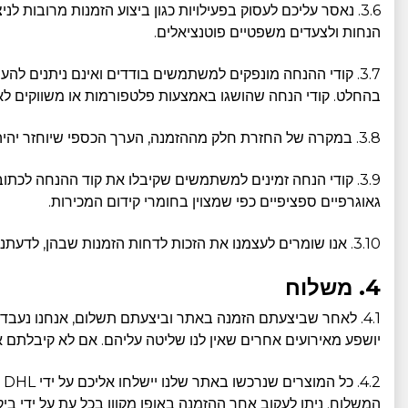
3.6. נאסר עליכם לעסוק בפעילויות כגון ביצוע הזמנות מרובות ל
הנחות ולצעדים משפטיים פוטנציאלים.
3.7. קודי ההנחה מונפקים למשתמשים בודדים ואינם ניתנים ל
בהחלט. קודי הנחה שהושגו באמצעות פלטפורמות או משווקים לא
3.8. במקרה של החזרת חלק מההזמנה, הערך הכספי שיוחזר יהיה שווי הפריט/ים בעת ביצוע העסקה, כלומר: כולל הנחה.
גאוגרפיים ספציפיים כפי שמצוין בחומרי קידום המכירות.
3.10. אנו שומרים לעצמנו את הזכות לדחות הזמנות שבהן, לדעתנו, קוד קידום המכירות אינו תקף.
4. משלוח
4.1. לאחר שביצעתם הזמנה באתר וביצעתם תשלום, אנחנו נעבד את הזמנתכם בתוך 3-1 ימי עסקים. לאחר עיבוד ההזמנה, אתם אמורים לקבל את המשלוח בתוך
יושפע מאירועים אחרים שאין לנו שליטה עליהם. אם לא קיבלתם את המשלוח שלכם תוך 4-14 ימי עסקים, בב
המשלוח. ניתן לעקוב אחר ההזמנה באופן מקוון בכל עת על ידי בי