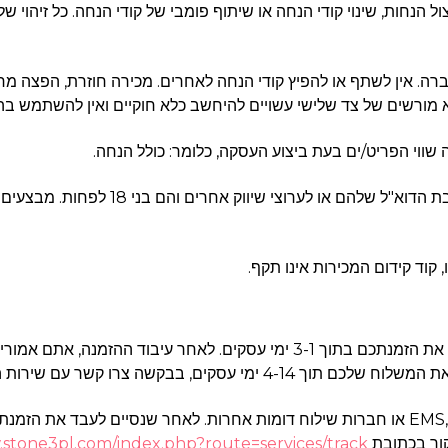
ניצול הנחות, שינוי קודי הנחה או שיתוף פומבי של קודי הנחה. כל זיהוי
העברה. אין לשתף או להפיץ קודי הנחה לאחרים. מכירה חוזרת, הפצה 
 מורשים של צד שלישי עשויים להיחשב כלא חוקיים ואין להשתמש בה
3.9. קודי הנחה זמינים למשתמשים שקיבלו
קשה צרו קשר עם שירות הלקוחות שלנו.
4.2. כל המוצרים שנרכשו באתר שלנו יישלחו אליכם על ידי EMS, DHL או חברות שילוח דומות א
קור בכתובת
.stone3pl.com/index.php?route=services/track