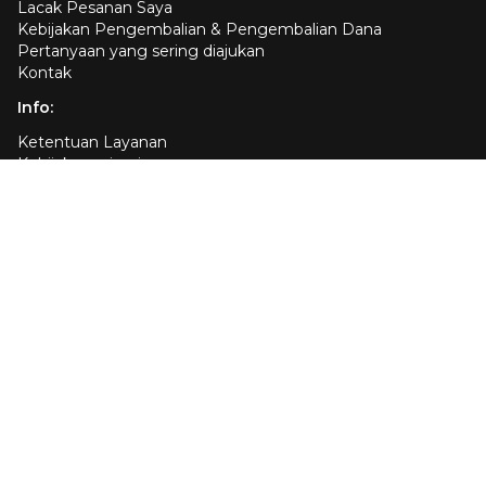
Lacak Pesanan Saya
Kebijakan Pengembalian & Pengembalian Dana
Pertanyaan yang sering diajukan
Kontak
Info:
Ketentuan Layanan
Kebijakan privasi
Kebijakan pengiriman
Tentang Kami
Afiliasi
Cookie policy
Your Privacy Choices
Customer services:
US +1 (413) 307-6080
UK +442080891401
DE +498004009820
Kirimkan email